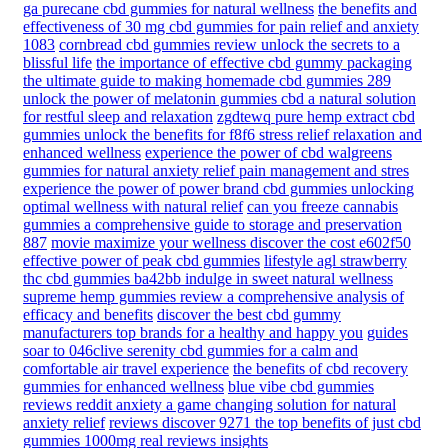
ga purecane cbd gummies for natural wellness
the benefits and
effectiveness of 30 mg cbd gummies for pain relief and anxiety
1083
cornbread cbd gummies review unlock the secrets to a
blissful life
the importance of effective cbd gummy packaging
the ultimate guide to making homemade cbd gummies 289
unlock the power of melatonin gummies cbd a natural solution
for restful sleep and relaxation
zgdtewq pure hemp extract cbd
gummies unlock the benefits for f8f6 stress relief relaxation and
enhanced wellness
experience the power of cbd walgreens
gummies for natural anxiety relief pain management and stres
experience the power of power brand cbd gummies unlocking
optimal wellness with natural relief
can you freeze cannabis
gummies a comprehensive guide to storage and preservation
887
movie maximize your wellness discover the cost e602f50
effective power of peak cbd gummies
lifestyle agl strawberry
thc cbd gummies ba42bb indulge in sweet natural wellness
supreme hemp gummies review a comprehensive analysis of
efficacy and benefits
discover the best cbd gummy
manufacturers top brands for a healthy and happy you
guides
soar to 046clive serenity cbd gummies for a calm and
comfortable air travel experience
the benefits of cbd recovery
gummies for enhanced wellness
blue vibe cbd gummies
reviews reddit anxiety a game changing solution for natural
anxiety relief
reviews discover 9271 the top benefits of just cbd
gummies 1000mg real reviews insights