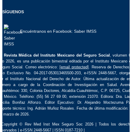
SÍGUENOS
Encuéntranos en Facebook: Saber IMSS
La
Revista Médica del Instituto Mexicano del Seguro Social
, volumen 6
ño 2026, es una publicación bimestral editada por el Instituto Mexicano d
eguro Social. Correo electrónico:
[email protected]
. Reserva de Derechos 
so Exclusivo No. 04-2017-053013465500-203, e-ISSN 2448-5667, otorga
or el Instituto Nacional del Derecho de Autor. Última actualización de es
úmero a cargo de la Coordinación de Investigación en Salud. Aveni
uauhtémoc 330, Colonia Doctores, Alcaldía Cuauhtémoc, C.P. 06725, Ciud
e México. Teléfono: (55) 56 27 69 00, extensión 21070. Editora: Dra. Lau
ecilia Bonifaz Alfonzo. Editor Ejecutivo: Dr. Alejandro Moctezuma Pa
oporte técnico: Ing. Adrián Muñoz Rosales. Fecha de última modificación: 
e marzo de 2026.
 Copyright © Rev Med Inst Mex Seguro Soc 2026 | Todos los derech
eservados | e-ISSN 2448-5667 | ISSN 0187-7210 |