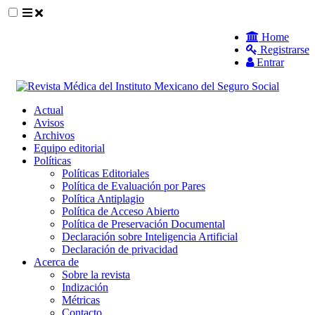
##plugins.themes.themeEleven.accessible_
Home
Registrarse
##plugins.themes.themeEleven.accessible_menu.main_navigat
Entrar
##plugins.themes.themeEleven.accessible_menu.main_content
##plugins.themes.themeEleven.accessible_menu.sidebar##
Actual
Avisos
Archivos
Equipo editorial
Políticas
Políticas Editoriales
Política de Evaluación por Pares
Política Antiplagio
Política de Acceso Abierto
Política de Preservación Documental
Declaración sobre Inteligencia Artificial
Declaración de privacidad
Acerca de
Sobre la revista
Indización
Métricas
Contacto