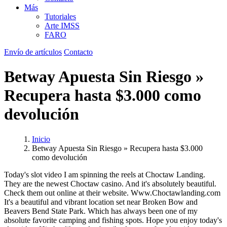
Más
Tutoriales
Arte IMSS
FARO
Envío de artículos
Contacto
Betway Apuesta Sin Riesgo »
Recupera hasta $3.000 como
devolución
Inicio
Betway Apuesta Sin Riesgo » Recupera hasta $3.000
como devolución
Today's slot video I am spinning the reels at Choctaw Landing.
They are the newest Choctaw casino. And it's absolutely beautiful.
Check them out online at their website. Www.Choctawlanding.com
It's a beautiful and vibrant location set near Broken Bow and
Beavers Bend State Park. Which has always been one of my
absolute favorite camping and fishing spots. Hope you enjoy today's