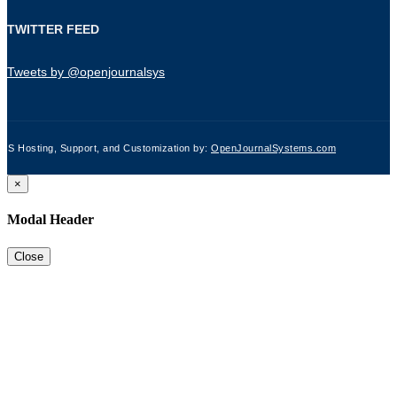
TWITTER FEED
Tweets by @openjournalsys
JS Hosting, Support, and Customization by:
OpenJournalSystems.com
×
Modal Header
Close