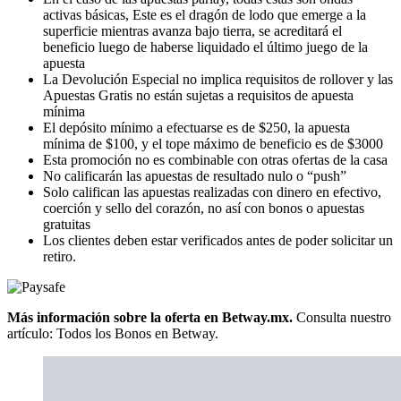
activas básicas, Este es el dragón de lodo que emerge a la
superficie mientras avanza bajo tierra, se acreditará el
beneficio luego de haberse liquidado el último juego de la
apuesta
La Devolución Especial no implica requisitos de rollover y las
Apuestas Gratis no están sujetas a requisitos de apuesta
mínima
El depósito mínimo a efectuarse es de $250, la apuesta
mínima de $100, y el tope máximo de beneficio es de $3000
Esta promoción no es combinable con otras ofertas de la casa
No calificarán las apuestas de resultado nulo o “push”
Solo califican las apuestas realizadas con dinero en efectivo,
coerción y sello del corazón, no así con bonos o apuestas
gratuitas
Los clientes deben estar verificados antes de poder solicitar un
retiro.
Más información sobre la oferta en Betway.mx.
Consulta nuestro
artículo: Todos los Bonos en Betway.