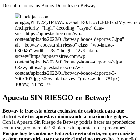
Descubre todos los Bonos Deportes en Betway
black jack con
amigos,PHN2ZyB4bWxucz0iaHR0cDovL3d3dy53My5vcmc
fetchpriority="high" decoding="async" data-
src="https://apuestasfree.com/wp-
content/uploads/2022/01/betway-bonos-deportes-3.jpg"
alt="betway apuesta sin riesgo" class="wp-image-
636046" width="781" height="279" data-
srcset="https://apuestasfree.com/wp-
content/uploads/2022/01/betway-bonos-deportes-3.jpg
633w, https://apuestasfree.com/wp-
content/uploads/2022/01/betway-bonos-deportes-3-
300x107.jpg 300w" data-sizes="(max-width: 781px)
100vw, 781px" />
Apuesta SIN RIESGO en Betway!
Betway te trae esta oferta exclusiva de cashback para que
disfrutes de tus apuestas minimizando al máximo los golpes.
Con la Apuesta Sin Riesgo de Betway podrás hacer tus pronósticos
con un seguro increíble! Si pierdes tu apuesta, no te preocupes!
Porque hoy te contamos todo sobre esta oferta, en qué consiste
y cómo conseguirla para sacarle el máximo provecho.
A por ello!