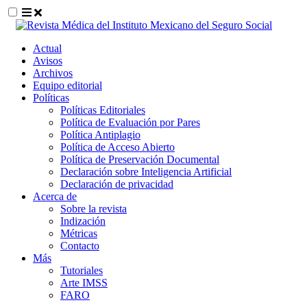
##plugins.themes.themeEleven.accessible_
Actual
##plugins.themes.themeEleven.accessible_menu.main_navigat
Avisos
##plugins.themes.themeEleven.accessible_menu.main_content
Archivos
##plugins.themes.themeEleven.accessible_menu.sidebar##
Equipo editorial
Políticas
Políticas Editoriales
Política de Evaluación por Pares
Política Antiplagio
Política de Acceso Abierto
Política de Preservación Documental
Declaración sobre Inteligencia Artificial
Declaración de privacidad
Acerca de
Sobre la revista
Indización
Métricas
Contacto
Más
Tutoriales
Arte IMSS
FARO