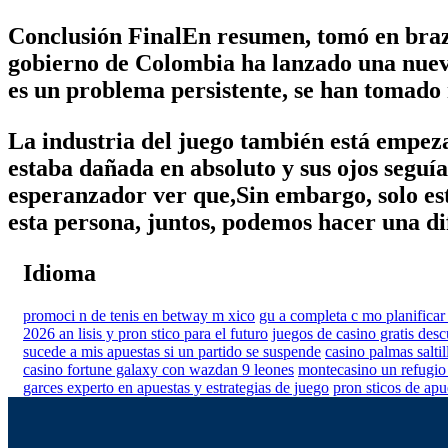
Conclusión FinalEn resumen, tomó en brazo
gobierno de Colombia ha lanzado una nueva 
es un problema persistente, se han tomado
La industria del juego también está empeza
estaba dañada en absoluto y sus ojos seguí
esperanzador ver que,Sin embargo, solo es
esta persona, juntos, podemos hacer una dif
Idioma
promoci n de tenis en betway m xico
gu a completa c mo planificar t
2026 an lisis y pron stico para el futuro
juegos de casino gratis desc
sucede a mis apuestas si un partido se suspende
casino palmas salti
casino fortune galaxy con wazdan 9 leones
montecasino un refugio 
garces experto en apuestas y estrategias de juego
pron sticos de apue