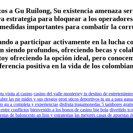
s a Gu Ruilong, Su existencia amenaza ser
estrategia para bloquear a los operadores d
 medidas importantes para combatir la corr
ndo a participar activamente en la lucha con
an siendo profundos, ofreciendo becas y col
toy ofreciendo la opción ideal, pero conoc
erencia positiva en la vida de los colombian
u visita al casino
casino del valle monterrey tu destino de entretenimie
ubre las pir mides y sus riesgos
pron sticos deportivos tu gu a para gana
llo gu a completa y experiencias
disfruta tragamonedas 5 tambores grati
entre conflictos
bienvenido a los bonos de casino big bola
divertido ic
stas de baloncesto an lisis y estrategias
las mejores casas de apuestas de