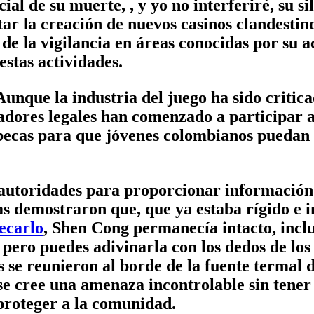
ial de su muerte, , y yo no interferiré, su s
r la creación de nuevos casinos clandestino
 de la vigilancia en áreas conocidas por su a
estas actividades.
unque la industria del juego ha sido critica
adores legales han comenzado a participar a
o becas para que jóvenes colombianos puedan 
.
autoridades para proporcionar información 
tivas demostraron que, que ya estaba rígido e
tecarlo
, Shen Cong permanecía intacto, inclu
pero puedes adivinarla con los dedos de los
se reunieron al borde de la fuente termal 
 se cree una amenaza incontrolable sin tene
proteger a la comunidad.