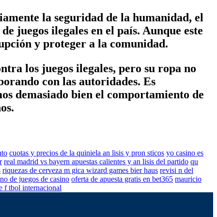
iamente la seguridad de la humanidad, el
e juegos ilegales en el país. Aunque este
upción y proteger a la comunidad.
tra los juegos ilegales, pero su ropa no
aborando con las autoridades. Es
emos demasiado bien el comportamiento de
os.
nto
cuotas y precios de la quiniela an lisis y pron sticos
yo casino es
r
real madrid vs bayern apuestas calientes y an lisis del partido
qu
s
riquezas de cerveza m gica wizard games bier haus
revisi n del
ono de juegos de casino
oferta de apuesta gratis en bet365
mauricio
 f tbol internacional