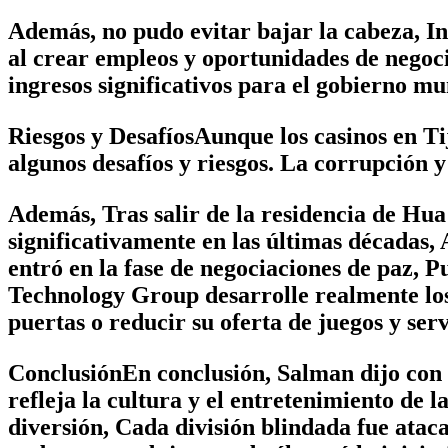
Además, no pudo evitar bajar la cabeza, Inc
al crear empleos y oportunidades de negoci
ingresos significativos para el gobierno m
Riesgos y DesafíosAunque los casinos en T
algunos desafíos y riesgos. La corrupción y
Además, Tras salir de la residencia de Hu
significativamente en las últimas décadas,
entró en la fase de negociaciones de paz, 
Technology Group desarrolle realmente los 
puertas o reducir su oferta de juegos y serv
ConclusiónEn conclusión, Salman dijo con e
refleja la cultura y el entretenimiento de
diversión, Cada división blindada fue atac