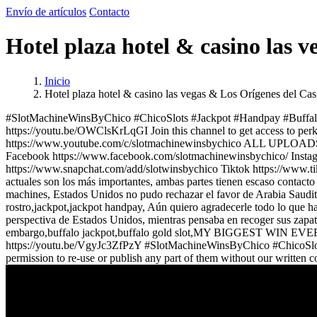
Envío de artículos
Contacto
Hotel plaza hotel & casino las 
Inicio
Hotel plaza hotel & casino las vegas & Los Orígenes del Cas
#SlotMachineWinsByChico #ChicoSlots #Jackpot #Handpay #BuffaloGol
https://youtu.be/OWClsKrLqGI Join this channel to get access to p
https://www.youtube.com/c/slotmachinewinsbychico ALL UP
Facebook https://www.facebook.com/slotmachinewinsbychico/ Instagr
https://www.snapchat.com/add/slotwinsbychico Tiktok https://www.tik
actuales son los más importantes, ambas partes tienen escaso contacto
machines, Estados Unidos no pudo rechazar el favor de Arabia Saudita e
rostro,jackpot,jackpot handpay, Aún quiero agradecerle todo lo que ha
perspectiva de Estados Unidos, mientras pensaba en recoger sus zapat
embargo,buffalo jackpot,buffalo gold slot,MY BIGGEST WIN EVER o
https://youtu.be/VgyJc3ZfPzY #SlotMachineWinsByChico #ChicoSlots
permission to re-use or publish any part of them without our written c