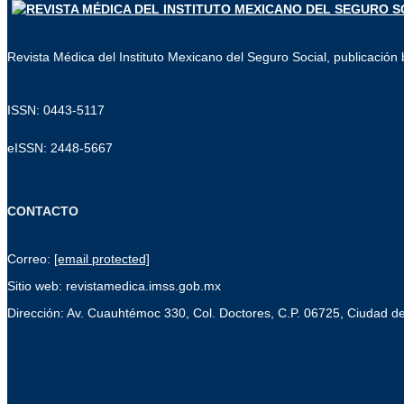
Revista Médica del Instituto Mexicano del Seguro Social, publicación b
ISSN: 0443-5117
eISSN: 2448-5667
CONTACTO
Correo:
[email protected]
Sitio web: revistamedica.imss.gob.mx
Dirección: Av. Cuauhtémoc 330, Col. Doctores, C.P. 06725, Ciudad d