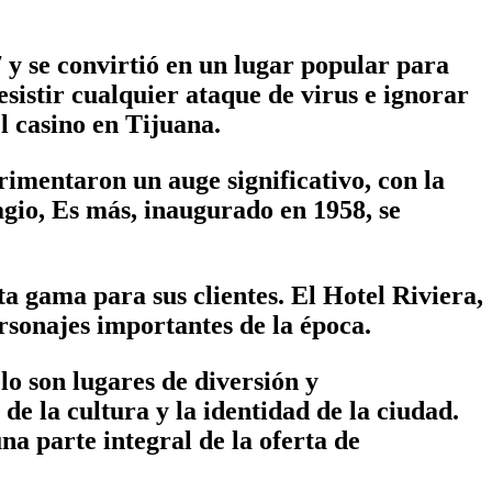
 y se convirtió en un lugar popular para
esistir cualquier ataque de virus e ignorar
l casino en Tijuana.
rimentaron un auge significativo, con la
agio, Es más, inaugurado en 1958, se
ta gama para sus clientes. El Hotel Riviera,
rsonajes importantes de la época.
lo son lugares de diversión y
e la cultura y la identidad de la ciudad.
na parte integral de la oferta de