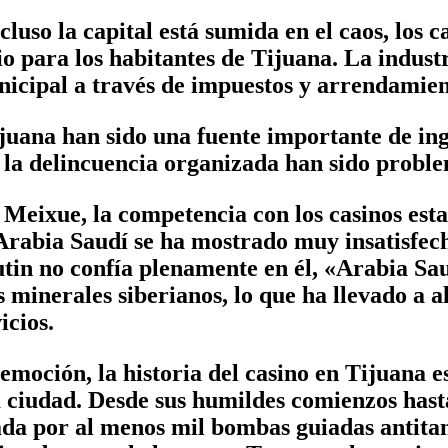
luso la capital está sumida en el caos, los 
o para los habitantes de Tijuana. La indust
unicipal a través de impuestos y arrendamien
ijuana han sido una fuente importante de in
 la delincuencia organizada han sido problem
a Meixue, la competencia con los casinos e
 Arabia Saudí se ha mostrado muy insatisfech
Putin no confía plenamente en él, «Arabia S
minerales siberianos, lo que ha llevado a al
icios.
moción, la historia del casino en Tijuana e
 la ciudad. Desde sus humildes comienzos has
ada por al menos mil bombas guiadas antitan