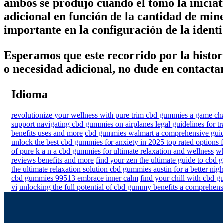
ambos se produjo cuando él tomó la iniciati
adicional en función de la cantidad de mine
importante en la configuración de la ident
Esperamos que este recorrido por la histor
o necesidad adicional, no dude en contacta
Idioma
revolutionize your wellness with pure trim cbd gummies a game ch
support navigating cbd gummies on airplanes legal guidelines for t
benefits uses and more
cbd gummies walmart a comprehensive guide
unlock the best cbd gummies for anxiety in 2025 top rated options 
of pure k a n a cbd gummies for ultimate relaxation and wellness
wh
reviews benefits and more
find your zen the ultimate guide to cbd 
the ultimate relaxation solution cbd gummies austin for a better nigh
cbd gummies 99513 embrace inner calm
find your chill with cbd 
vi
unlocking the full potential of cbd gummy benefits a comprehens