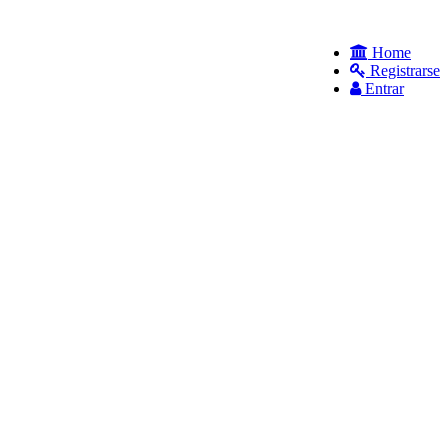
Home
Registrarse
Entrar