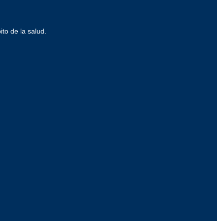
ito de la salud.