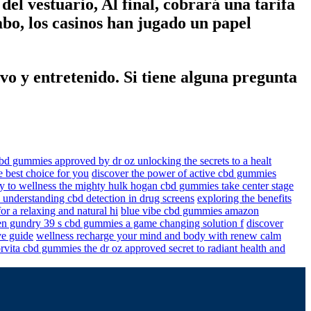
del vestuario, Al final, cobrará una tarifa
abo, los casinos han jugado un papel
vo y entretenido. Si tiene alguna pregunta
cbd gummies approved by dr oz unlocking the secrets to a healt
e best choice for you
discover the power of active cbd gummies
 to wellness the mighty hulk hogan cbd gummies take center stage
 understanding cbd detection in drug screens
exploring the benefits
r a relaxing and natural hi
blue vibe cbd gummies amazon
ven gundry 39 s cbd gummies a game changing solution f
discover
ve guide
wellness recharge your mind and body with renew calm
vita cbd gummies the dr oz approved secret to radiant health and