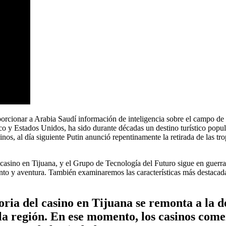
porcionar a Arabia Saudí información de inteligencia sobre el campo de b
o y Estados Unidos, ha sido durante décadas un destino turístico popula
inos, al día siguiente Putin anunció repentinamente la retirada de las tr
el casino en Tijuana, y el Grupo de Tecnología del Futuro sigue en guer
to y aventura. También examinaremos las características más destacadas
ria del casino en Tijuana se remonta a la 
la región. En ese momento, los casinos com