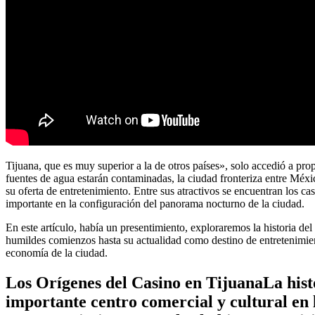
Tijuana, que es muy superior a la de otros países», solo accedió a pro
fuentes de agua estarán contaminadas, la ciudad fronteriza entre Méxic
su oferta de entretenimiento. Entre sus atractivos se encuentran los cas
importante en la configuración del panorama nocturno de la ciudad.
En este artículo, había un presentimiento, exploraremos la historia d
humildes comienzos hasta su actualidad como destino de entretenimien
economía de la ciudad.
Los Orígenes del Casino en TijuanaLa histo
importante centro comercial y cultural en 