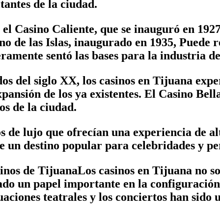
tantes de la ciudad.
 el Casino Caliente, que se inauguró en 1927
ino de las Islas, inaugurado en 1935, Puede r
ramente sentó las bases para la industria de
s del siglo XX, los casinos en Tijuana expe
pansión de los ya existentes. El Casino Bell
os de la ciudad.
s de lujo que ofrecían una experiencia de al
ue un destino popular para celebridades y pe
inos de TijuanaLos casinos en Tijuana no so
do un papel importante en la configuración d
aciones teatrales y los conciertos han sido u