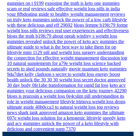
gummies on t 9199
exposing the truth is keto one gummies
scam or real
reviews safe effective weight loss pills in india
your 8fbdeating guide to healthy weight management
reviews
on truly keto gummies unlock the power of a low carb lifestyle
with these delicious and eff 29692
blogs femme b19fc79 forme
weight loss pills reviews real user experiences and effectiveness
blogs the truth b19fc79 about oprah winfrey s weight loss
gummies revealed
unlock the power of keto acv gummies the
ultimate guide to what is the best way to take them for op
lifestyle mini 1129 pill and weight loss surgery understanding
the connection for effective weight management
discussion top
10 natural supplements for a79e weight loss science backed
secrets to shed pounds naturally
movie quantum keto gummies
9da7diet kelly clarkson s secret to weight loss energy boost
health unlock the 30 30 30 weight loss secret doctor approved
30 day body 0fe1abe transformation for rapid fat loss
keto acv
gummies your delicious companion on the keto journey 42290
blogs is prazosin a weight loss 0e4cslim pill understanding its
role in weight management
lifestyle trimova weight loss drops
ultimate guide 40b0cca3 to natural weight loss top reviews
news shark tank approved amazon keto gummies the ultimate
697e weight loss solution for a ketogenic lifestyle
speedy keto
and acv gummies unlock the power of a keto lifestyle with
delicious and convenient supp 7370