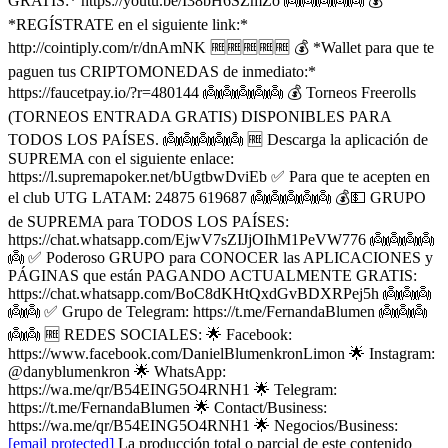
GRATIS:* https://youtu.be/I38bH6SZmZo 👼👼👼👼👼 💰
*REGÍSTRATE en el siguiente link:*
http://cointiply.com/r/dnAmNK 🆓🆓🆓🆓🆓 💰 *Wallet para que te
paguen tus CRIPTOMONEDAS de inmediato:*
https://faucetpay.io/?r=480144 👼👼👼👼👼 💰 Torneos Freerolls
(TORNEOS ENTRADA GRATIS) DISPONIBLES PARA
TODOS LOS PAÍSES. 👼👼👼👼👼 🆓 Descarga la aplicación de
SUPREMA con el siguiente enlace:
https://l.supremapoker.net/bUgtbwDviEb ✅ Para que te acepten en
el club UTG LATAM: 24875 619687 👼👼👼👼👼 💰💵 GRUPO
de SUPREMA para TODOS LOS PAÍSES:
https://chat.whatsapp.com/EjwV7sZIJjOIhM1PeVW776 👼👼👼👼
👼 ✅ Poderoso GRUPO para CONOCER las APLICACIONES y
PÁGINAS que están PAGANDO ACTUALMENTE GRATIS:
https://chat.whatsapp.com/BoC8dKHtQxdGvBDXRPej5h 👼👼👼
👼👼 ✅ Grupo de Telegram: https://t.me/FernandaBlumen 👼👼👼
👼👼 🆓 REDES SOCIALES: 🌟 Facebook:
https://www.facebook.com/DanielBlumenkronLimon 🌟 Instagram:
@danyblumenkron 🌟 WhatsApp:
https://wa.me/qr/B54EING5O4RNH1 🌟 Telegram:
https://t.me/FernandaBlumen 🌟 Contact/Business:
https://wa.me/qr/B54EING5O4RNH1 🌟 Negocios/Business:
[email protected]
La producción total o parcial de este contenido