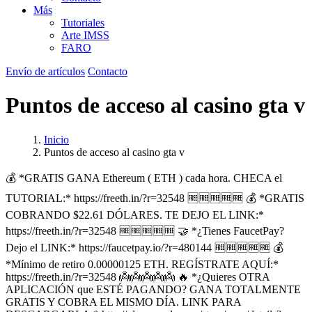
Más
Tutoriales
Arte IMSS
FARO
Envío de artículos
Contacto
Puntos de acceso al casino gta v
Inicio
Puntos de acceso al casino gta v
💰 *GRATIS GANA Ethereum ( ETH ) cada hora. CHECA el
TUTORIAL:* https://freeth.in/?r=32548 🆓🆓🆓🆓🆓 💰 *GRATIS
COBRANDO $22.61 DÓLARES. TE DEJO EL LINK:*
https://freeth.in/?r=32548 🆓🆓🆓🆓🆓 🤝 *¿Tienes FaucetPay?
Dejo el LINK:* https://faucetpay.io/?r=480144 🆓🆓🆓🆓🆓 💰
*Mínimo de retiro 0.00000125 ETH. REGÍSTRATE AQUÍ:*
https://freeth.in/?r=32548 👼👼👼👼👼 🔥 *¿Quieres OTRA
APLICACIÓN que ESTÉ PAGANDO? GANA TOTALMENTE
GRATIS Y COBRA EL MISMO DÍA. LINK PARA