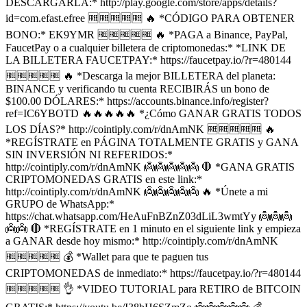
DESCARGARLA:* http://play.google.com/store/apps/details?
id=com.efast.efree 🆓🆓🆓🆓🆓 🔥 *CÓDIGO PARA OBTENER
BONO:* EK9YMR 🆓🆓🆓🆓🆓 🔥 *PAGA a Binance, PayPal,
FaucetPay o a cualquier billetera de criptomonedas:* *LINK DE
LA BILLETERA FAUCETPAY:* https://faucetpay.io/?r=480144
🆓🆓🆓🆓🆓 🔥 *Descarga la mejor BILLETERA del planeta:
BINANCE y verificando tu cuenta RECIBIRÁS un bono de
$100.00 DÓLARES:* https://accounts.binance.info/register?
ref=IC6YBOTD 🔥🔥🔥🔥🔥 *¿Cómo GANAR GRATIS TODOS
LOS DÍAS?* http://cointiply.com/r/dnAmNK 🆓🆓🆓🆓🆓 🔥
*REGÍSTRATE en PÁGINA TOTALMENTE GRATIS y GANA
SIN INVERSIÓN NI REFERIDOS:*
http://cointiply.com/r/dnAmNK 👼👼👼👼👼 🛑 *GANA GRATIS
CRIPTOMONEDAS GRATIS en este link:*
http://cointiply.com/r/dnAmNK 👼👼👼👼👼 🔥 *Únete a mi
GRUPO de WhatsApp:*
https://chat.whatsapp.com/HeAuFnBZnZ03dLiL3wmtYy 👼👼👼
👼👼 🔴 *REGÍSTRATE en 1 minuto en el siguiente link y empieza
a GANAR desde hoy mismo:* http://cointiply.com/r/dnAmNK
🆓🆓🆓🆓🆓 💰 *Wallet para que te paguen tus
CRIPTOMONEDAS de inmediato:* https://faucetpay.io/?r=480144
🆓🆓🆓🆓🆓 👌 *VIDEO TUTORIAL para RETIRO de BITCOIN