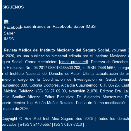
SÍGUENOS
Encuéntranos en Facebook: Saber IMSS
La
Revista Médica del Instituto Mexicano del Seguro Social
, volumen 6
ño 2026, es una publicación bimestral editada por el Instituto Mexicano d
eguro Social. Correo electrónico:
[email protected]
. Reserva de Derechos 
so Exclusivo No. 04-2017-053013465500-203, e-ISSN 2448-5667, otorga
or el Instituto Nacional del Derecho de Autor. Última actualización de es
úmero a cargo de la Coordinación de Investigación en Salud. Aveni
uauhtémoc 330, Colonia Doctores, Alcaldía Cuauhtémoc, C.P. 06725, Ciud
e México. Teléfono: (55) 56 27 69 00, extensión 21070. Editora: Dra. Lau
ecilia Bonifaz Alfonzo. Editor Ejecutivo: Dr. Alejandro Moctezuma Pa
oporte técnico: Ing. Adrián Muñoz Rosales. Fecha de última modificación: 
e marzo de 2026.
 Copyright © Rev Med Inst Mex Seguro Soc 2026 | Todos los derech
eservados | e-ISSN 2448-5667 | ISSN 0187-7210 |