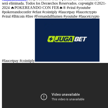
será eliminada. Todos los Deεяechos Reservados. сорчяight ©2021-
2024 🔥POKEREANDO CON FER🔥® #viral #youtube
#pokereandoconfer #efast #cointiply #faucetpay #faucetcrypto
#viral #Bitcoin #free #FernandaBlumen #youtube #faucetcrypto
#faucetpay #cointiply