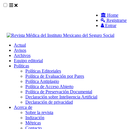
##plugins.themes.themeEleven.accessible_
Home
Registrarse
##plugins.themes.themeEleven.accessible_menu.main_navigat
Entrar
##plugins.themes.themeEleven.accessible_menu.main_content
##plugins.themes.themeEleven.accessible_menu.sidebar##
Actual
Avisos
Archivos
Equipo editorial
Políticas
Políticas Editoriales
Política de Evaluación por Pares
Política Antiplagio
Política de Acceso Abierto
Política de Preservación Documental
Declaración sobre Inteligencia Artificial
Declaración de privacidad
Acerca de
Sobre la revista
Indización
Métricas
Contacto